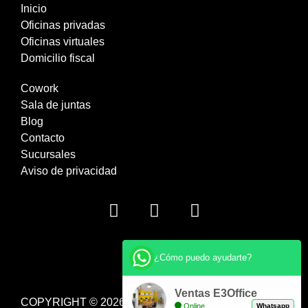
Inicio
Oficinas privadas
Oficinas virtuales
Domicilio fiscal
Cowork
Sala de juntas
Blog
Contacto
Sucursales
Aviso de privacidad
¿Cómo puedo ayudarte?
Ventas E3Office
COPYRIGHT © 2026 E3 OFFICES - TODOS LOS
Online
Whatsapp