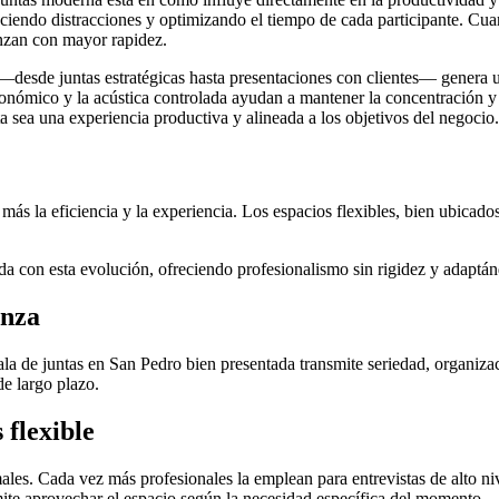
ciendo distracciones y optimizando el tiempo de cada participante. Cua
anzan con mayor rapidez.
 —desde juntas estratégicas hasta presentaciones con clientes— genera
gonómico y la acústica controlada ayudan a mantener la concentración y 
 sea una experiencia productiva y alineada a los objetivos del negocio.
más la eficiencia y la experiencia. Los espacios flexibles, bien ubicad
a con esta evolución, ofreciendo profesionalismo sin rigidez y adaptán
anza
la de juntas en San Pedro bien presentada transmite seriedad, organizac
de largo plazo.
 flexible
ales. Cada vez más profesionales la emplean para entrevistas de alto niv
rmite aprovechar el espacio según la necesidad específica del momento.