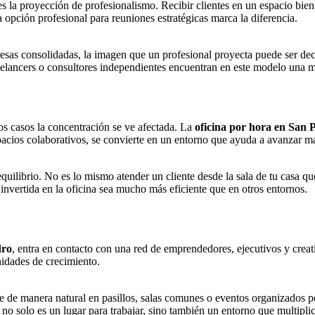
s la proyección de profesionalismo. Recibir clientes en un espacio bien
 opción profesional para reuniones estratégicas marca la diferencia.
s consolidadas, la imagen que un profesional proyecta puede ser deci
reelancers o consultores independientes encuentran en este modelo una m
s casos la concentración se ve afectada. La
oficina por hora en San 
spacios colaborativos, se convierte en un entorno que ayuda a avanzar má
 equilibrio. No es lo mismo atender un cliente desde la sala de tu casa q
 invertida en la oficina sea mucho más eficiente que en otros entornos.
dro
, entra en contacto con una red de emprendedores, ejecutivos y crea
nidades de crecimiento.
rge de manera natural en pasillos, salas comunes o eventos organizados 
a no solo es un lugar para trabajar, sino también un entorno que multipl