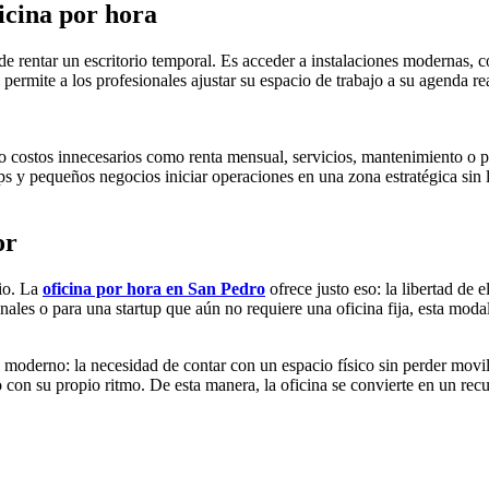
icina por hora
 de rentar un escritorio temporal. Es acceder a instalaciones modernas, c
ermite a los profesionales ajustar su espacio de trabajo a su agenda re
do costos innecesarios como renta mensual, servicios, mantenimiento o pe
ps y pequeños negocios iniciar operaciones en una zona estratégica sin
or
rio. La
oficina por hora en San Pedro
ofrece justo eso: la libertad de 
ales o para una startup que aún no requiere una oficina fija, esta modal
moderno: la necesidad de contar con un espacio físico sin perder movil
con su propio ritmo. De esta manera, la oficina se convierte en un recu