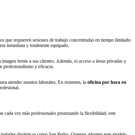
os que requieren sesiones de trabajo concentradas en tiempo limitado.
nera inmediata y totalmente equipado.
 imagen frente a sus clientes. Además, el acceso a áreas privadas y
n profesionalismo y eficacia.
 para atender asuntos laborales. En resumen, la
oficina por hora en
rofesional.
n cada vez más profesionales priorizando la flexibilidad, este
 en ciudades dinámicas como San Pedro. Quienes adopten este modelo