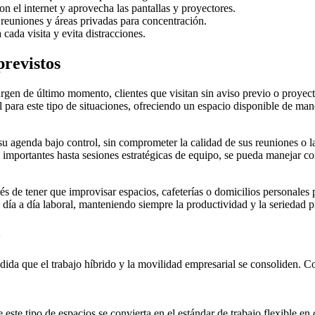
on el internet y aprovecha las pantallas y proyectores.
a reuniones y áreas privadas para concentración.
 cada visita y evita distracciones.
previstos
gen de último momento, clientes que visitan sin aviso previo o proyect
l para este tipo de situaciones, ofreciendo un espacio disponible de ma
u agenda bajo control, sin comprometer la calidad de sus reuniones o la
s importantes hasta sesiones estratégicas de equipo, se pueda manejar co
és de tener que improvisar espacios, cafeterías o domicilios personales
 día a día laboral, manteniendo siempre la productividad y la seriedad p
o
ida que el trabajo híbrido y la movilidad empresarial se consoliden. Co
este tipo de espacios se convierta en el estándar de trabajo flexible